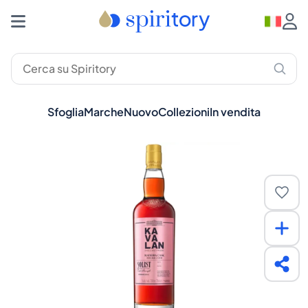
Sfoglia
Marche
Nuovo
Collezioni
In vendita