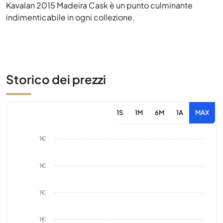
Kavalan 2015 Madeira Cask è un punto culminante
indimenticabile in ogni collezione.
Storico dei prezzi
1S
1M
6M
1A
MAX
1€
1€
1€
1€