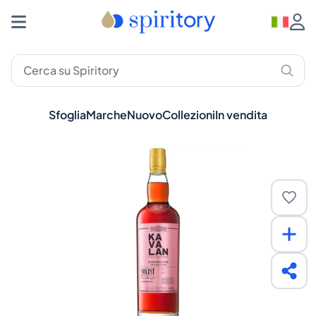
Sfoglia
Marche
Nuovo
Collezioni
In vendita