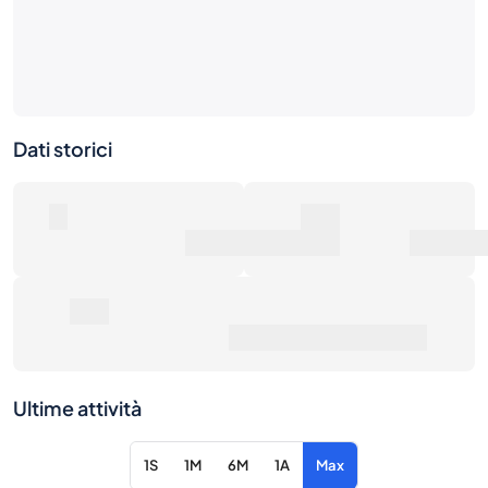
Dati storici
0
0€
Numero di vendite
Valore di mercato
0€
Prezzo medio di vendita
Ultime attività
1S
1M
6M
1A
Max