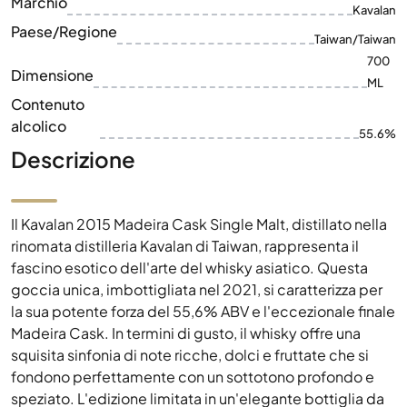
Contenuto
alcolico
55.6%
Descrizione
Il Kavalan 2015 Madeira Cask Single Malt, distillato nella
rinomata distilleria Kavalan di Taiwan, rappresenta il
fascino esotico dell'arte del whisky asiatico. Questa
goccia unica, imbottigliata nel 2021, si caratterizza per
la sua potente forza del 55,6% ABV e l'eccezionale finale
Madeira Cask. In termini di gusto, il whisky offre una
squisita sinfonia di note ricche, dolci e fruttate che si
fondono perfettamente con un sottotono profondo e
speziato. L'edizione limitata in un'elegante bottiglia da
700 ml rende il Kavalan 2015 Madeira Cask un ricercato
oggetto da collezione e un must-have per gli amanti dei
single malt innovativi. Scopri i sapori di Taiwan con
questo eccezionale whisky su Spiritory.