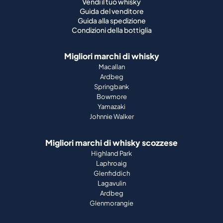
Migliori marchi di whisky
Macallan
Ardbeg
Springbank
Bowmore
Yamazaki
Johnnie Walker
Migliori marchi di whisky scozzese
Highland Park
Laphroaig
Glenfiddich
Lagavulin
Ardbeg
Glenmorangie
Chi siamo
Come funziona
Guida al portafoglio
Azienda
Stampa