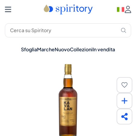
Sfoglia
Marche
Nuovo
Collezioni
In vendita