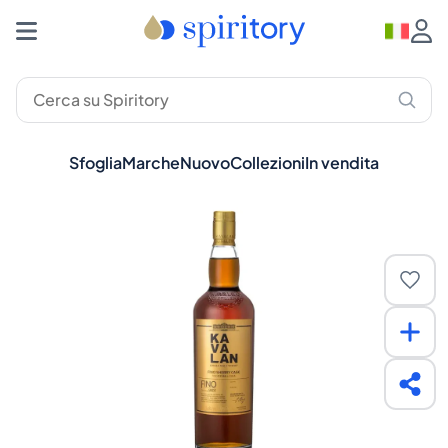
Sfoglia
Marche
Nuovo
Collezioni
In vendita