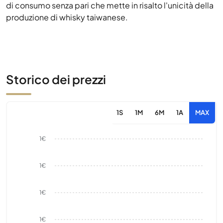
di consumo senza pari che mette in risalto l'unicità della
produzione di whisky taiwanese.
Storico dei prezzi
1S
1M
6M
1A
MAX
1€
1€
1€
1€