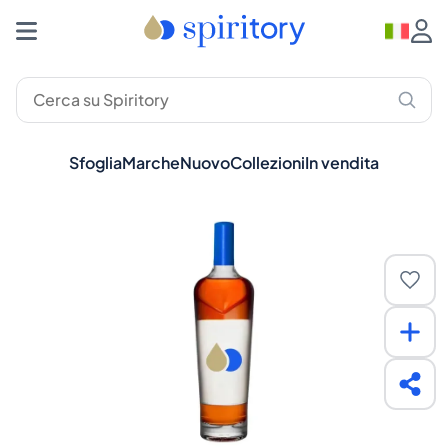
Sfoglia
Marche
Nuovo
Collezioni
In vendita