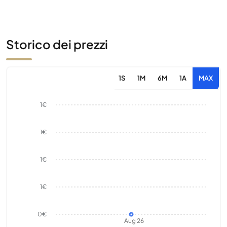
Storico dei prezzi
1S
1M
6M
1A
MAX
1€
1€
1€
1€
0€
Aug 26