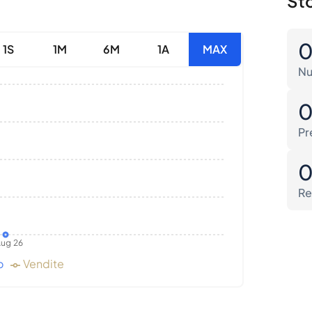
Sto
1S
1M
6M
1A
MAX
Nu
Pr
Re
ug 26
o
Vendite