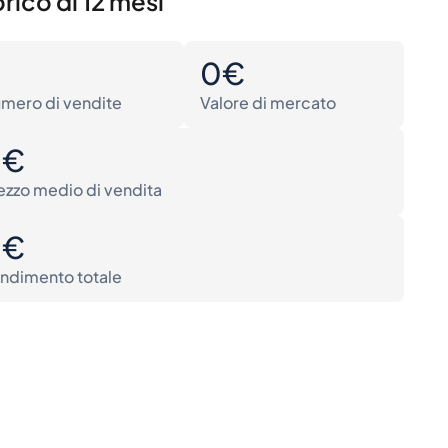
rico di 12 mesi
0
0€
mero di vendite
Valore di mercato
0€
ezzo medio di vendita
0€
ndimento totale