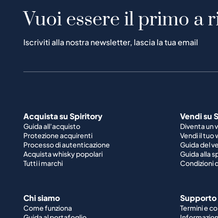
Vuoi essere il primo a r
Iscriviti alla nostra newsletter, lascia la tua email
Acquista su Spiritory
Vendi su S
Guida all'acquisto
Diventa un 
Protezione acquirenti
Vendi il tuo
Processo di autenticazione
Guida del v
Acquista whisky popolari
Guida alla 
Tutti i marchi
Condizioni d
Chi siamo
Supporto
Come funziona
Termini e co
Guida al portafoglio
Informazioni