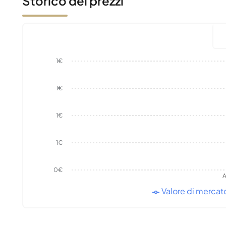
Storico dei prezzi
1€
1€
1€
1€
0€
A
Valore di mercat