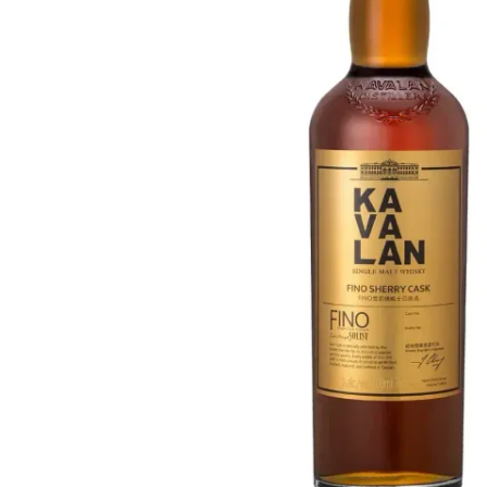
Taiwan
Glendronach
Stati Uniti
Highland Park
Redbreast
Marche
Royal Salute
Ardbeg
Springbank
Dalmore
Glenfiddich
Bourbon e Americano
Hibiki
Blanton's
Johnnie Walker
Booker's
Laphroaig
Eagle Rare
Macallan
Jack Daniel's
Midleton
Jim Beam
Springbank
Maker's Mark
Yamazaki
Michter's
Pappy Van Winkle
Migliori Offerte
Weller
Offerte Hot
Woodford Reserve
Sotto 50€
50-100€
Distillati e Rum