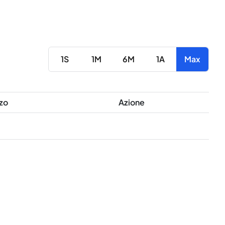
1S
1M
6M
1A
Max
zo
Azione