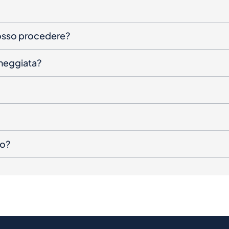
posso procedere?
nneggiata?
to?