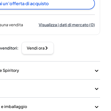
i un'offerta di acquisto
suna vendita
Visualizza i dati di mercato
(
0
)
 venditori
:
Vendi ora
e Spiritory
a e imballaggio