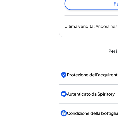
India
Fa
Taiwan
Cina
Corea
Ultima vendita
:
Ancora nes
America e Caraibi
Stati Uniti
Canada
Messico
Per i
Giamaica
Guyana
Barbados
Protezione dell'acquirent
Autenticato da Spiritory
Condizione della bottigli