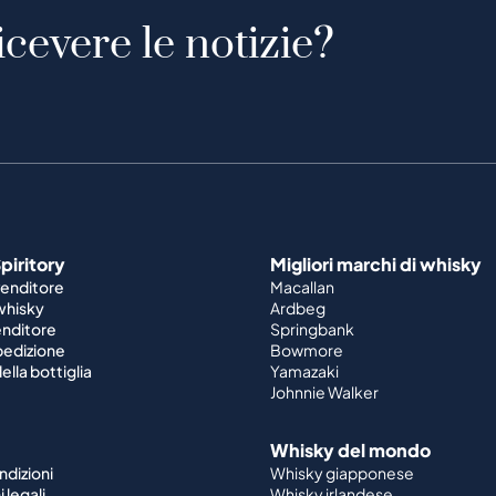
icevere le notizie?
piritory
Migliori marchi di whisky
venditore
Macallan
 whisky
Ardbeg
enditore
Springbank
spedizione
Bowmore
ella bottiglia
Yamazaki
Johnnie Walker
Whisky del mondo
ndizioni
Whisky giapponese
 legali
Whisky irlandese