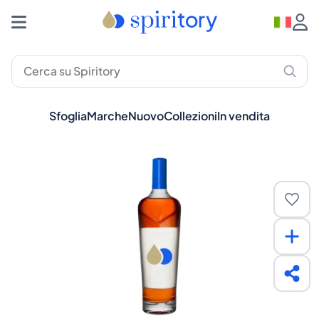
Sfoglia
Marche
Nuovo
Collezioni
In vendita