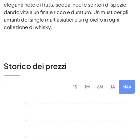
Storico dei prezzi
1S
1M
6M
1A
MAX
1€
1€
1€
1€
0€