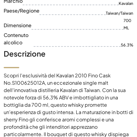
Contenuto
alcolico
56.3%
Descrizione
Scopri l'esclusività del Kavalan 2010 Fino Cask
No.S100625012A, un eccezionale single malt
dell'innovativa distilleria Kavalan di Taiwan. Con la sua
notevole forza di 56,3% ABV e imbottigliato in una
bottiglia da 700 ml, questo whisky promette
un'esperienza di gusto intensa. La maturazione in botti di
sherry Fino gli conferisce aromi complessi e una
profondità che gli intenditori apprezzano
particolarmente. Il bouquet di questo whisky dispiega
eleganti note di frutta secca, noci e sentori di spezie,
dando vita a un finale ricco e duraturo. Un must per gli
amanti dei single malt asiatici e un gioiello in ogni
collezione di whisky.