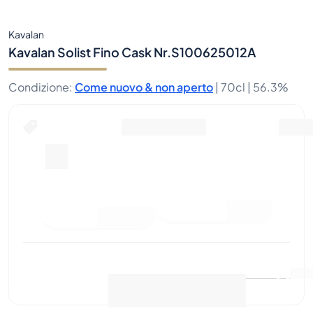
Kavalan
Kavalan Solist Fino Cask Nr.S100625012A
Condizione
:
Come nuovo & non aperto
|
70cl |
56.3%
Fai un'offerta di acquisto
Ultima vendita
:
Ancora
Visualizza i dati di mercato
(
0
)
nessuna vendita
Vendi ora