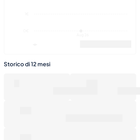
Aug 26
Valore di mercato
Vendite
Storico di 12 mesi
0
0€
Numero di vendite
Valore di mercato
0€
Prezzo medio di vendita
0€
Rendimento totale
Ultime attività