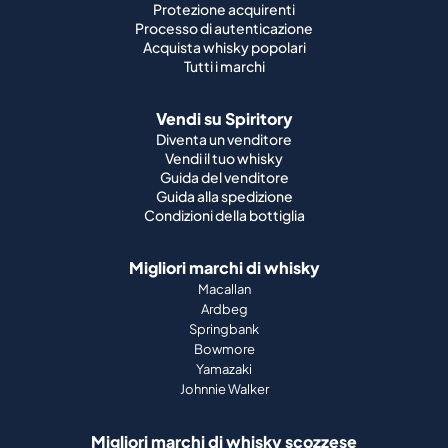
Vendi su Spiritory
Diventa un venditore
Vendi il tuo whisky
Guida del venditore
Guida alla spedizione
Condizioni della bottiglia
Migliori marchi di whisky
Macallan
Ardbeg
Springbank
Bowmore
Yamazaki
Johnnie Walker
Migliori marchi di whisky scozzese
Highland Park
Laphroaig
Glenfiddich
Lagavulin
Ardbeg