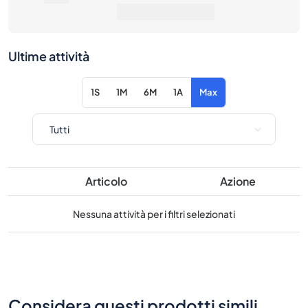
1S
1M
6M
1A
Max
Articolo
Azione
Nessuna attività per i filtri selezionati
Considera questi prodotti simili