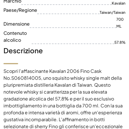
Contenuto
alcolico
57.8%
Descrizione
Scopri l'affascinante Kavalan 2006 Fino Cask
No.S060814005, uno squisito whisky single malt della
pluripremiata distilleria Kavalan di Taiwan. Questo
notevole whisky si caratterizza per la sua elevata
gradazione alcolica del 57,8% e per il suo esclusivo
imbottigliamento in una bottiglia da 700 ml. Con la sua
profonda e intensa varietà di aromi, offre un'esperienza
gustativa incomparabile. L'affinamento in botti
selezionate di sherry Fino gli conferisce un'eccezionale
complessità e profondità che delizierà sia gli intenditori
che gli appassionati. Che sia un regalo d'effetto o per
arricchire la propria collezione, il Kavalan 2006 è una
scelta eccezionale per ogni appassionato di whisky.