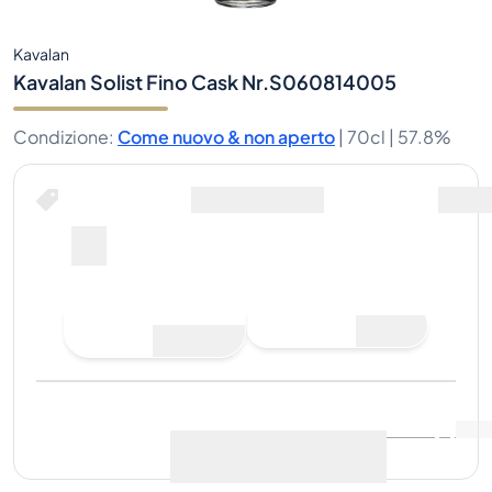
Kavalan
Kavalan Solist Fino Cask Nr.S060814005
Condizione
:
Come nuovo & non aperto
|
70cl |
57.8%
Fai un'offerta di acquisto
Ultima vendita
:
Ancora
Visualizza i dati di mercato
(
0
)
nessuna vendita
Vendi ora