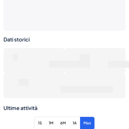
Dati storici
0
0€
Numero di vendite
Valore di mercato
0€
Prezzo medio di vendita
Ultime attività
1S
1M
6M
1A
Max