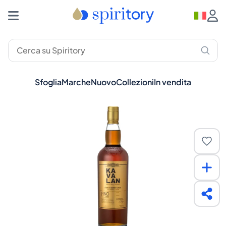
Sfoglia
Marche
Nuovo
Collezioni
In vendita