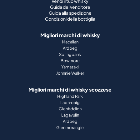
Migliori marchi di whisky
Macallan
Ardbeg
Springbank
Bowmore
Yamazaki
Johnnie Walker
Migliori marchi di whisky scozzese
Highland Park
Laphroaig
Glenfiddich
Lagavulin
Ardbeg
Glenmorangie
Chi siamo
Come funziona
Guida al portafoglio
Azienda
Stampa