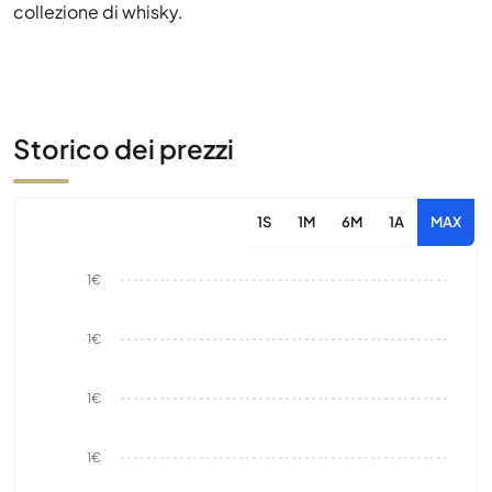
collezione di whisky.
Storico dei prezzi
1S
1M
6M
1A
MAX
1€
1€
1€
1€