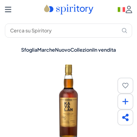
Sfoglia
Marche
Nuovo
Collezioni
In vendita