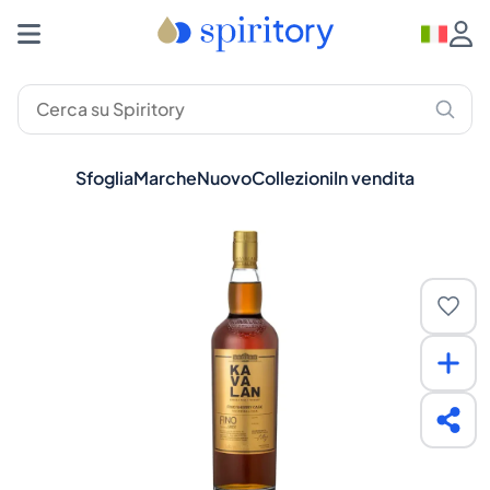
Sfoglia
Marche
Nuovo
Collezioni
In vendita