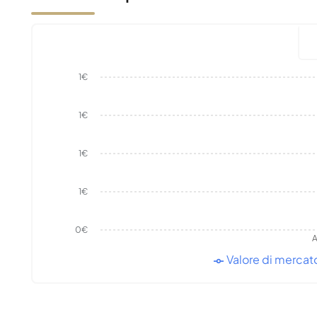
1€
1€
1€
1€
0€
A
Valore di mercat