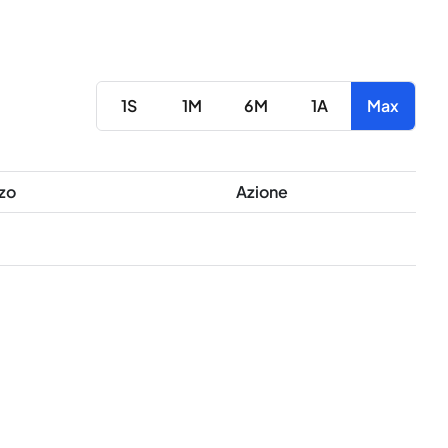
1S
1M
6M
1A
Max
zo
Azione