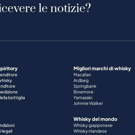
icevere le notizie?
piritory
Migliori marchi di whisky
venditore
Macallan
 whisky
Ardbeg
enditore
Springbank
spedizione
Bowmore
ella bottiglia
Yamazaki
Johnnie Walker
Whisky del mondo
ndizioni
Whisky giapponese
 legali
Whisky irlandese