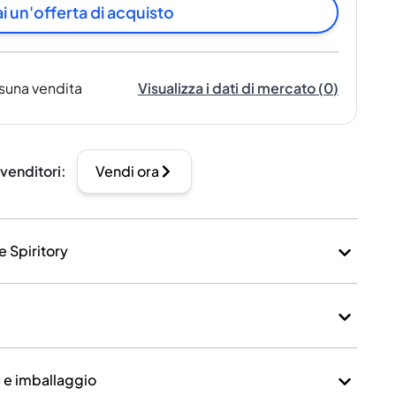
i un'offerta di acquisto
suna vendita
Visualizza i dati di mercato
(
0
)
 venditori
:
Vendi ora
e Spiritory
a e imballaggio