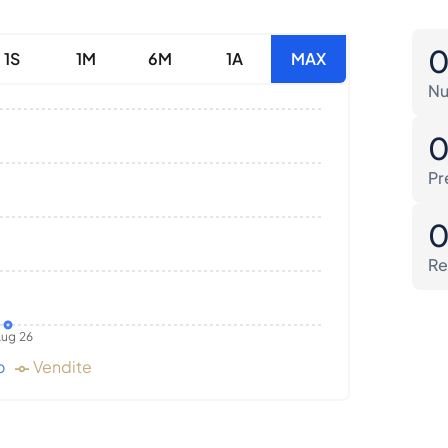
1S
1M
6M
1A
MAX
Nu
Pr
Re
ug 26
o
Vendite