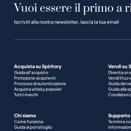
Vuoi essere il primo a r
Iscriviti alla nostra newsletter, lascia la tua email
Acquista su Spiritory
Vendi su S
Guida all'acquisto
Diventa un 
Protezione acquirenti
Vendi il tuo
Processo di autenticazione
Guida del v
Acquista whisky popolari
Guida alla 
Tutti i marchi
Condizioni d
Chi siamo
Supporto
Come funziona
Termini e co
Guida al portafoglio
Informazioni