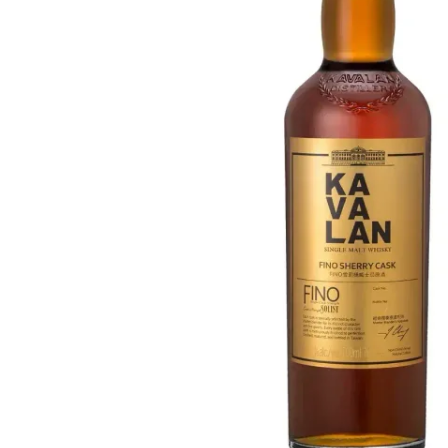
Taiwan
Glendronach
Stati Uniti
Highland Park
Redbreast
Marche
Royal Salute
Ardbeg
Springbank
Dalmore
Glenfiddich
Bourbon e Americano
Hibiki
Blanton's
Johnnie Walker
Booker's
Laphroaig
Eagle Rare
Macallan
Jack Daniel's
Midleton
Jim Beam
Springbank
Maker's Mark
Yamazaki
Michter's
Pappy Van Winkle
Migliori Offerte
Weller
Offerte Hot
Woodford Reserve
Sotto 50€
50-100€
Distillati e Rum