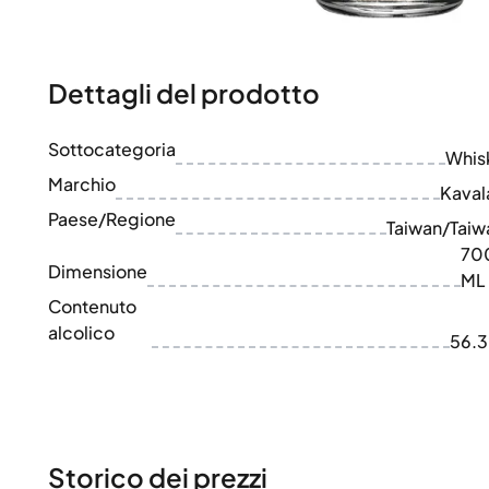
100-200€
Clase Azul
200-500€
Diplomatico
Prossime Uscite
Don Julio
Gin Mare
Dettagli del prodotto
Collezioni
Mangabeiras
Preferiti dai Clienti
Hennessy
Sottocategoria
Raro e da Collezione
Whis
Martell
Edizioni Limitate
Marchio
Monkey 47
Kaval
Distilleria Chiusa
Remy Martin
Paese/Regione
Taiwan/Taiw
Whisky Affumicato
Ron Zacapa
70
Whisky Dolce
Dimensione
ML
Contenuto
alcolico
56.
Storico dei prezzi