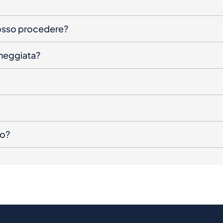
posso procedere?
nneggiata?
to?