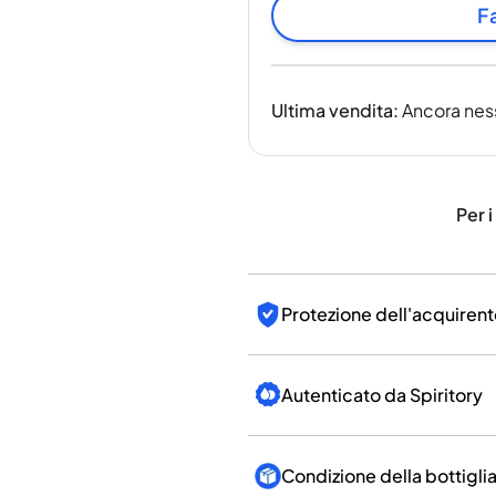
India
Fa
Taiwan
Cina
Corea
Ultima vendita
:
Ancora nes
America e Caraibi
Stati Uniti
Canada
Messico
Per i
Giamaica
Guyana
Barbados
Protezione dell'acquirent
Autenticato da Spiritory
Condizione della bottigli