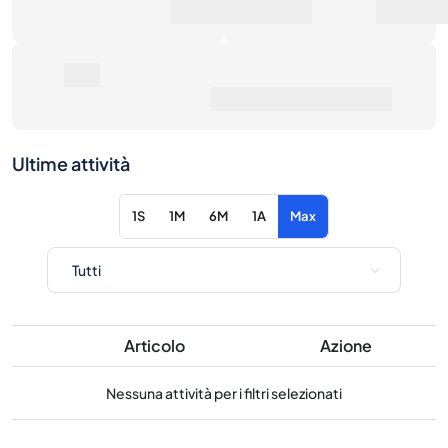
Numero di vendite
Valore di mercato
0€
Prezzo medio di vendita
Ultime attività
1S
1M
6M
1A
Max
Articolo
Azione
Nessuna attività per i filtri selezionati