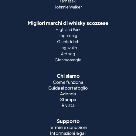
Yamazaki
Johnnie Walker
Migliori marchi di whisky scozzese
Highland Park
Laphroaig
Glenfiddich
Lagavulin
Ardbeg
Glenmorangie
Chi siamo
Come funziona
Guida al portafoglio
Azienda
Stampa
Rivista
Supporto
Termini e condizioni
Informazioni legali