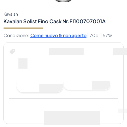
Kavalan
Kavalan Solist Fino Cask Nr.FI100707001A
Condizione
:
Come nuovo & non aperto
|
70cl |
57%
Compra ora per
spedizione inclusa
--
Fai un'offerta di
Compra ora
acquisto
Ultima vendita
:
Ancora
Visualizza i dati di mercato
(
..
)
nessuna vendita