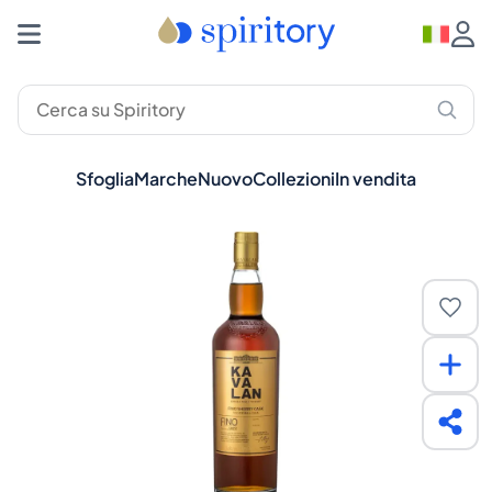
Sfoglia
Marche
Nuovo
Collezioni
In vendita