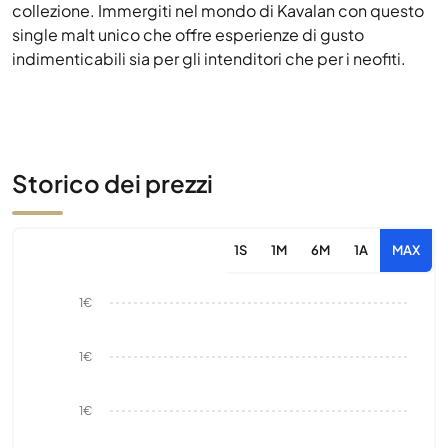
collezione. Immergiti nel mondo di Kavalan con questo
single malt unico che offre esperienze di gusto
indimenticabili sia per gli intenditori che per i neofiti.
Storico dei prezzi
1S
1M
6M
1A
MAX
1€
1€
1€