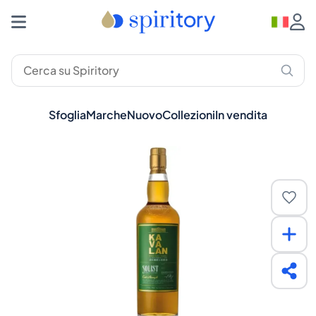
Sfoglia
Marche
Nuovo
Collezioni
In vendita