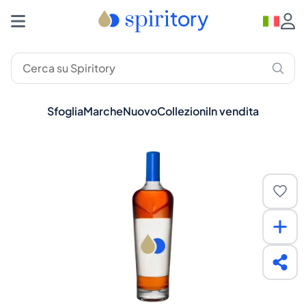
Sfoglia
Marche
Nuovo
Collezioni
In vendita