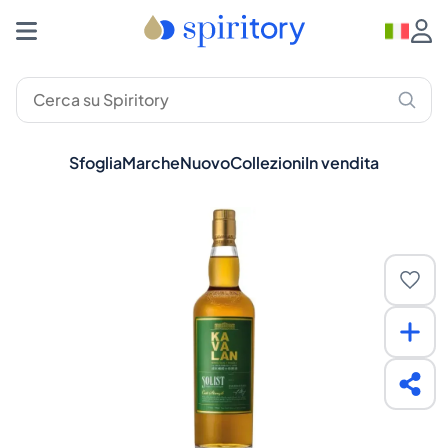
Sfoglia
Marche
Nuovo
Collezioni
In vendita