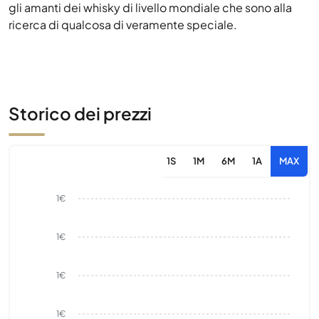
gli amanti dei whisky di livello mondiale che sono alla
ricerca di qualcosa di veramente speciale.
Storico dei prezzi
1S
1M
6M
1A
MAX
1€
1€
1€
1€