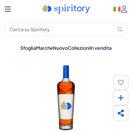
Sfoglia
Marche
Nuovo
Collezioni
In vendita