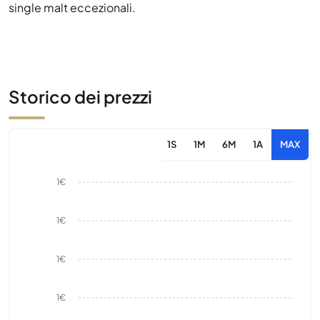
single malt eccezionali.
Storico dei prezzi
1S
1M
6M
1A
MAX
1€
1€
1€
1€