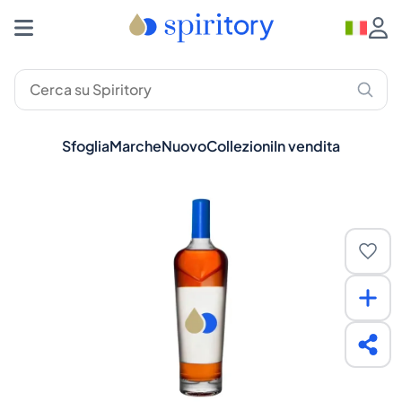
Sfoglia
Marche
Nuovo
Collezioni
In vendita