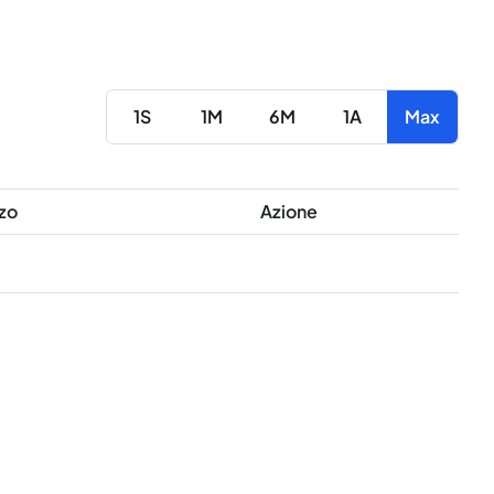
1S
1M
6M
1A
Max
zo
Azione