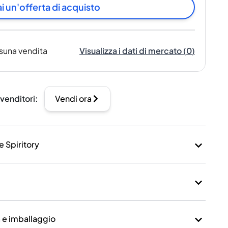
i un'offerta di acquisto
suna vendita
Visualizza i dati di mercato
(
0
)
 venditori
:
Vendi ora
e Spiritory
a e imballaggio