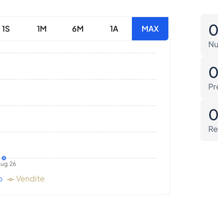
1S
1M
6M
1A
MAX
Nu
Pr
Re
ug 26
o
Vendite