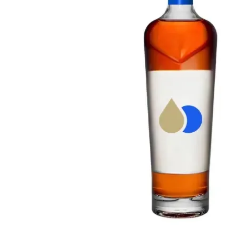
Taiwan
Glendronach
Stati Uniti
Highland Park
Redbreast
Marche
Royal Salute
Ardbeg
Springbank
Dalmore
Glenfiddich
Bourbon e Americano
Hibiki
Blanton's
Johnnie Walker
Booker's
Laphroaig
Eagle Rare
Macallan
Jack Daniel's
Midleton
Jim Beam
Springbank
Maker's Mark
Yamazaki
Michter's
Pappy Van Winkle
Migliori Offerte
Weller
Offerte Hot
Woodford Reserve
Sotto 50€
50-100€
Distillati e Rum