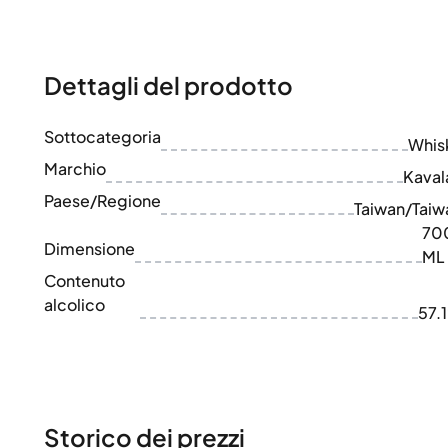
100-200€
Clase Azul
200-500€
Diplomatico
Prossime Uscite
Don Julio
Gin Mare
Dettagli del prodotto
Collezioni
Mangabeiras
Preferiti dai Clienti
Hennessy
Sottocategoria
Raro e da Collezione
Whis
Martell
Edizioni Limitate
Marchio
Monkey 47
Kaval
Distilleria Chiusa
Remy Martin
Paese/Regione
Taiwan/Taiw
Whisky Affumicato
Ron Zacapa
70
Whisky Dolce
Dimensione
ML
Contenuto
alcolico
57.
Storico dei prezzi