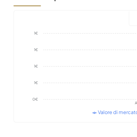
1€
1€
1€
1€
0€
A
Valore di mercat