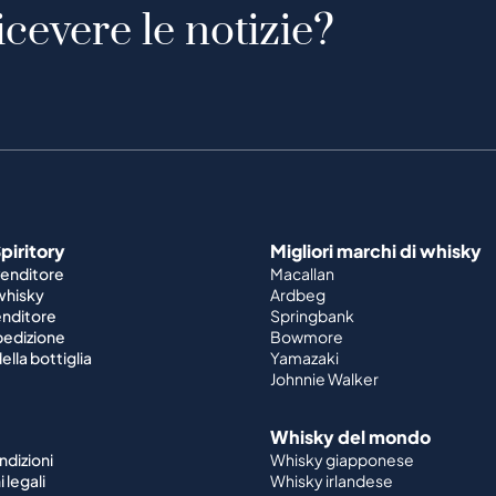
icevere le notizie?
piritory
Migliori marchi di whisky
venditore
Macallan
 whisky
Ardbeg
enditore
Springbank
spedizione
Bowmore
ella bottiglia
Yamazaki
Johnnie Walker
Whisky del mondo
ndizioni
Whisky giapponese
 legali
Whisky irlandese