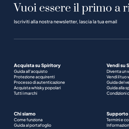
Vuoi essere il primo a r
Iscriviti alla nostra newsletter, lascia la tua email
Acquista su Spiritory
Vendi su S
Guida all'acquisto
Diventa un 
Protezione acquirenti
Vendi il tuo
Processo di autenticazione
Guida del v
Acquista whisky popolari
Guida alla 
Tutti i marchi
Condizioni d
Chi siamo
Supporto
Come funziona
Termini e co
Guida al portafoglio
Informazioni