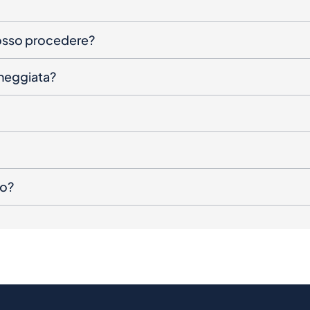
posso procedere?
nneggiata?
to?