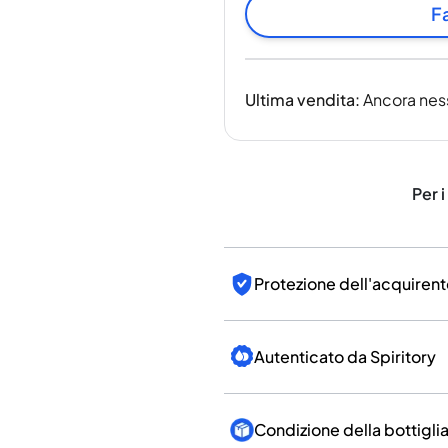
India
Fa
Taiwan
Cina
Corea
Ultima vendita
:
Ancora nes
America e Caraibi
Stati Uniti
Canada
Messico
Per i
Giamaica
Guyana
Barbados
Protezione dell'acquirent
Autenticato da Spiritory
Condizione della bottigli