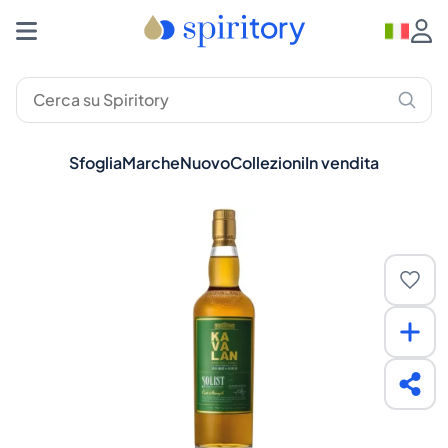
Sfoglia
Marche
Nuovo
Collezioni
In vendita