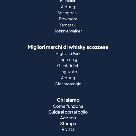
Macallan
Ardbeg
Springbank
Bowmore
Yamazaki
Johnnie Walker
Migliori marchi di whisky scozzese
Highland Park
Laphroaig
Glenfiddich
Lagavulin
Ardbeg
Glenmorangie
Chi siamo
Come funziona
Guida al portafoglio
Azienda
Stampa
Rivista