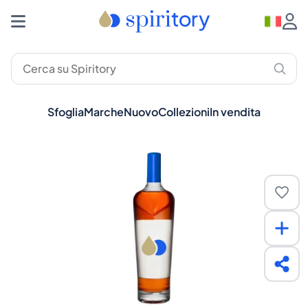
Sfoglia
Marche
Nuovo
Collezioni
In vendita