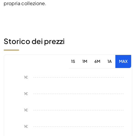
propria collezione.
Storico dei prezzi
1S
1M
6M
1A
MAX
1€
1€
1€
1€