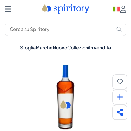
Sfoglia
Marche
Nuovo
Collezioni
In vendita