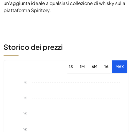
un'aggiunta ideale a qualsiasi collezione di whisky sulla
piattaforma Spiritory.
Storico dei prezzi
1S
1M
6M
1A
MAX
1€
1€
1€
1€