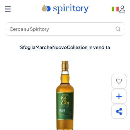
Sfoglia
Marche
Nuovo
Collezioni
In vendita