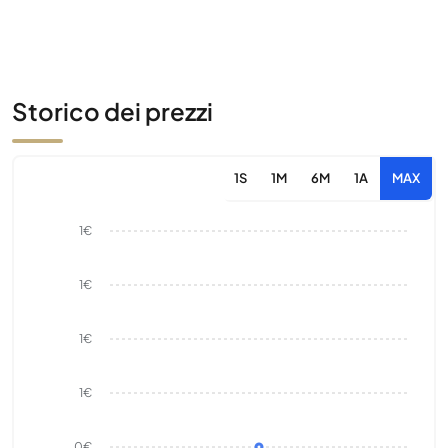
Storico dei prezzi
1S
1M
6M
1A
MAX
1€
1€
1€
1€
0€