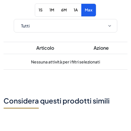
1S
1M
6M
1A
Max
Articolo
Azione
Nessuna attività per i filtri selezionati
Considera questi prodotti simili