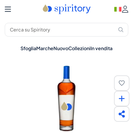
Sfoglia
Marche
Nuovo
Collezioni
In vendita