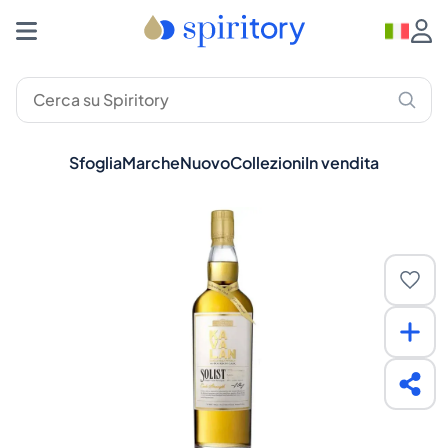
Sfoglia
Marche
Nuovo
Collezioni
In vendita