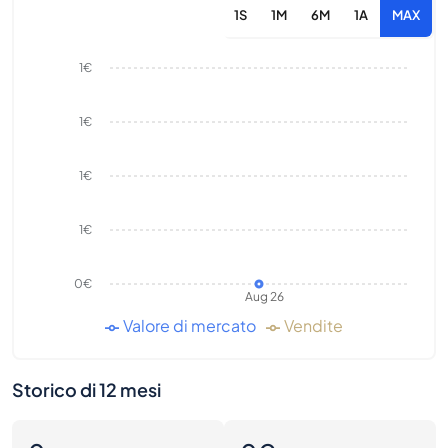
1S
1M
6M
1A
MAX
1€
1€
1€
1€
0€
Aug 26
Valore di mercato
Vendite
Storico di 12 mesi