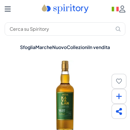
Sfoglia
Marche
Nuovo
Collezioni
In vendita