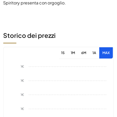
Spiritory presenta con orgoglio.
Storico dei prezzi
1S
1M
6M
1A
MAX
1€
1€
1€
1€