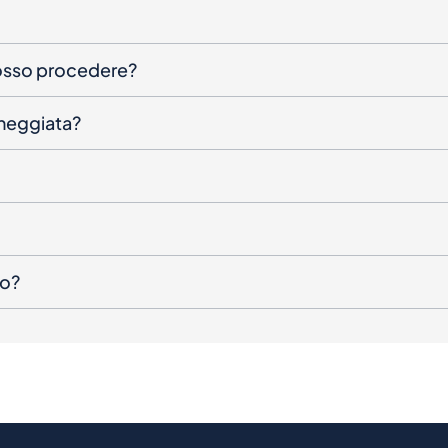
posso procedere?
nneggiata?
to?