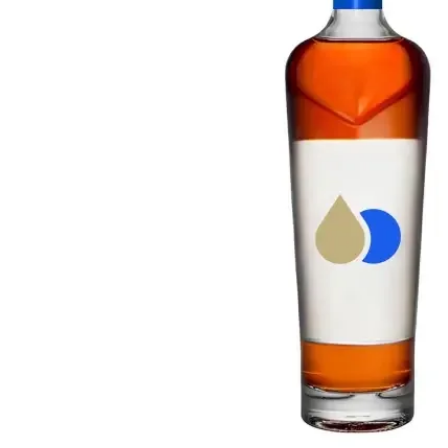
Taiwan
Glendronach
Stati Uniti
Highland Park
Redbreast
Marche
Royal Salute
Ardbeg
Springbank
Dalmore
Glenfiddich
Bourbon e Americano
Hibiki
Blanton's
Johnnie Walker
Booker's
Laphroaig
Eagle Rare
Macallan
Jack Daniel's
Midleton
Jim Beam
Springbank
Maker's Mark
Yamazaki
Michter's
Pappy Van Winkle
Migliori Offerte
Weller
Offerte Hot
Woodford Reserve
Sotto 50€
50-100€
Distillati e Rum