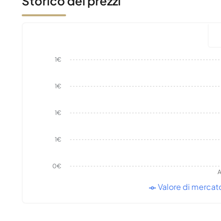
Storico dei prezzi
1€
1€
1€
1€
0€
A
Valore di mercat