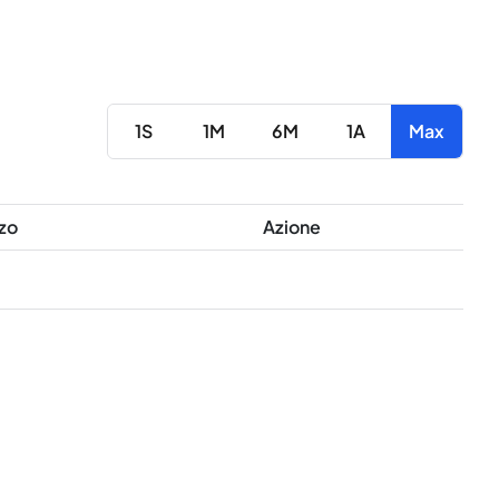
1S
1M
6M
1A
Max
zo
Azione