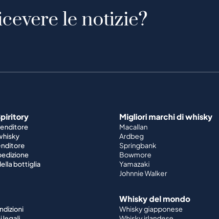
icevere le notizie?
piritory
Migliori marchi di whisky
venditore
Macallan
 whisky
Ardbeg
enditore
Springbank
spedizione
Bowmore
ella bottiglia
Yamazaki
Johnnie Walker
Whisky del mondo
ndizioni
Whisky giapponese
 legali
Whisky irlandese