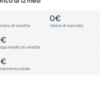
rico di 12 mesi
0
0€
mero di vendite
Valore di mercato
0€
ezzo medio di vendita
0€
ndimento totale