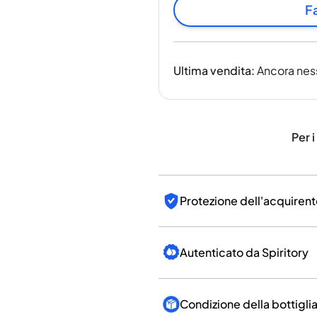
India
Fa
Taiwan
Cina
Corea
Ultima vendita
:
Ancora nes
America e Caraibi
Stati Uniti
Canada
Messico
Per i
Giamaica
Guyana
Barbados
Protezione dell'acquirent
Autenticato da Spiritory
Condizione della bottigli