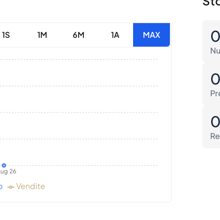
Sto
1S
1M
6M
1A
MAX
Nu
Pr
Re
ug 26
o
Vendite