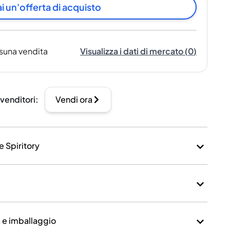
i un'offerta di acquisto
suna vendita
Visualizza i dati di mercato
(
0
)
 venditori
:
Vendi ora
e Spiritory
a e imballaggio