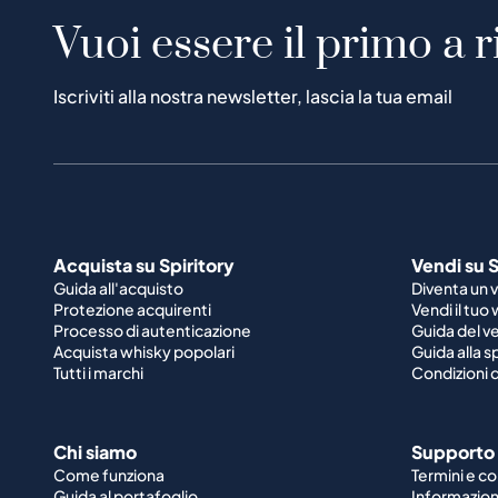
Vuoi essere il primo a r
Iscriviti alla nostra newsletter, lascia la tua email
Acquista su Spiritory
Vendi su S
Guida all'acquisto
Diventa un 
Protezione acquirenti
Vendi il tuo
Processo di autenticazione
Guida del v
Acquista whisky popolari
Guida alla 
Tutti i marchi
Condizioni d
Chi siamo
Supporto
Come funziona
Termini e co
Guida al portafoglio
Informazioni