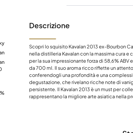
Descrizione
ky
Scopri lo squisito Kavalan 2013 ex-Bourbon Ca
an
nella distilleria Kavalan con la massima cura 
per la sua impressionante forza di 58,6% ABV e 
an
da 700 ml. Il suo aroma ricco riflette un atten
0
conferendogli una profondità e una complessità
degustazione, che rivelano ricche note di vanigli
persistente. Il Kavalan 2013 è un must per collez
6%
rappresentano la migliore arte asiatica nella p