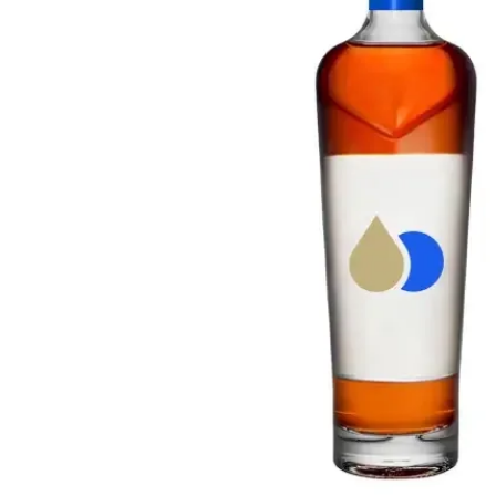
Taiwan
Glendronach
Stati Uniti
Highland Park
Redbreast
Marche
Royal Salute
Ardbeg
Springbank
Dalmore
Glenfiddich
Bourbon e Americano
Hibiki
Blanton's
Johnnie Walker
Booker's
Laphroaig
Eagle Rare
Macallan
Jack Daniel's
Midleton
Jim Beam
Springbank
Maker's Mark
Yamazaki
Michter's
Pappy Van Winkle
Migliori Offerte
Weller
Offerte Hot
Woodford Reserve
Sotto 50€
50-100€
Distillati e Rum