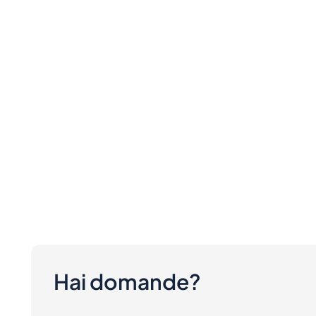
Hai domande?
Ci sono dei costi per acquirenti e venditori?