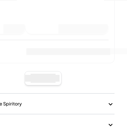
i un'offerta di acquisto
suna vendita
Visualizza i dati di mercato
(
..
)
 venditori
:
Vendi ora
e Spiritory
a e imballaggio