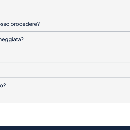
posso procedere?
nneggiata?
to?
icevere le notizie?