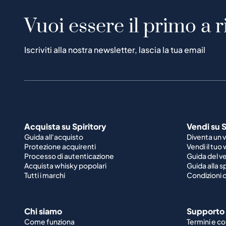
Iscriviti alla nostra newsletter, lascia la tua email
Acquista su Spiritory
Vendi su S
Guida all'acquisto
Diventa un 
Protezione acquirenti
Vendi il tuo
Processo di autenticazione
Guida del v
Acquista whisky popolari
Guida alla 
Tutti i marchi
Condizioni d
Chi siamo
Supporto
Come funziona
Termini e co
Guida al portafoglio
Informazioni
Azienda
Privacy dei 
Stampa
Diritto di r
Rivista
Cookie