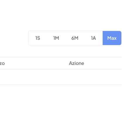
1S
1M
6M
1A
Max
zo
Azione