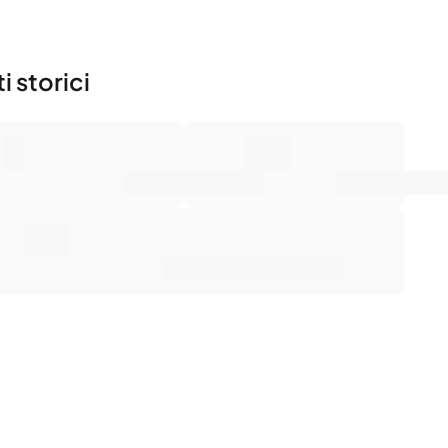
i storici
0
0€
mero di vendite
Valore di mercato
0€
ezzo medio di vendita