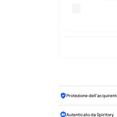
India
Fa
Taiwan
Cina
Corea
Ultima vendita
:
Ancora nes
America e Caraibi
Stati Uniti
Canada
Messico
Per i
Giamaica
Guyana
Barbados
Protezione dell'acquirent
Autenticato da Spiritory
Condizione della bottigli