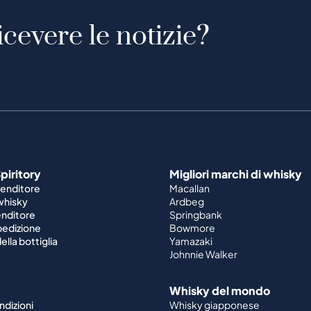
piritory
Migliori marchi di whisky
venditore
Macallan
 whisky
Ardbeg
enditore
Springbank
spedizione
Bowmore
ella bottiglia
Yamazaki
Johnnie Walker
Whisky del mondo
ndizioni
Whisky giapponese
 legali
Whisky irlandese
dati
Whisky canadese
ecesso
Whisky americano
Whisky indiano