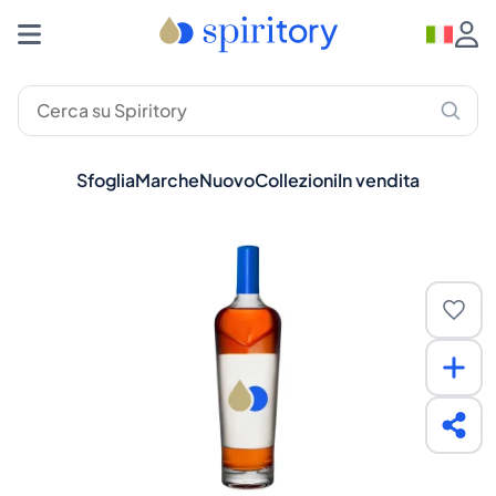
Sfoglia
Marche
Nuovo
Collezioni
In vendita