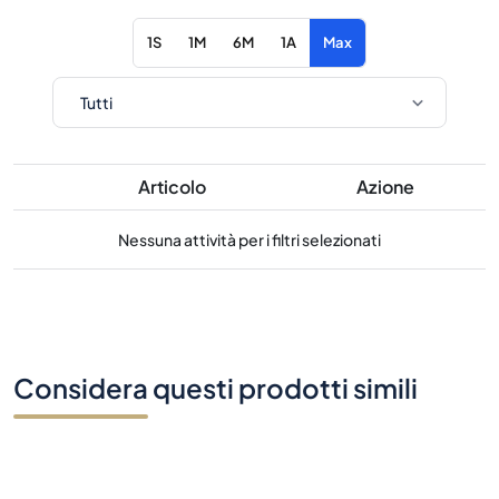
1S
1M
6M
1A
Max
Articolo
Azione
Nessuna attività per i filtri selezionati
Considera questi prodotti simili