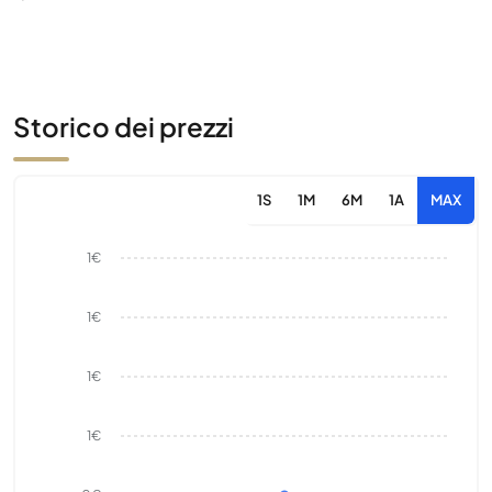
Storico dei prezzi
1S
1M
6M
1A
MAX
1€
1€
1€
1€