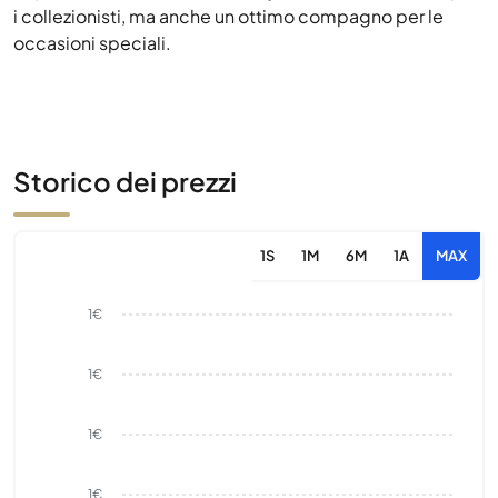
i collezionisti, ma anche un ottimo compagno per le
occasioni speciali.
Storico dei prezzi
1S
1M
6M
1A
MAX
1€
1€
1€
1€