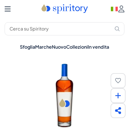
Sfoglia
Marche
Nuovo
Collezioni
In vendita