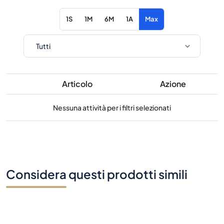
1S
1M
6M
1A
Max
Articolo
Azione
Nessuna attività per i filtri selezionati
Considera questi prodotti simili