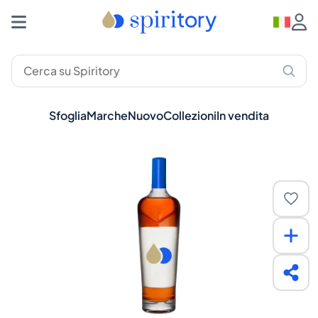
Sfoglia
Marche
Nuovo
Collezioni
In vendita