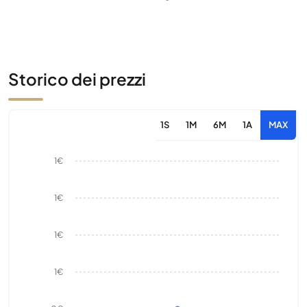
Storico dei prezzi
1S
1M
6M
1A
MAX
1€
1€
1€
1€