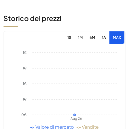
Storico dei prezzi
1S
1M
6M
1A
MAX
1€
1€
1€
1€
0€
Aug 26
Valore di mercato
Vendite