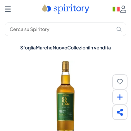
Sfoglia
Marche
Nuovo
Collezioni
In vendita