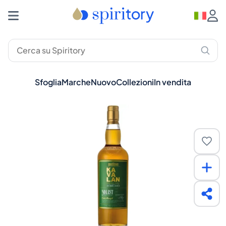
Sfoglia
Marche
Nuovo
Collezioni
In vendita