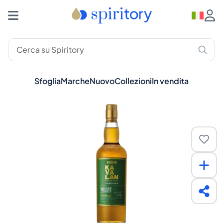
Sfoglia
Marche
Nuovo
Collezioni
In vendita