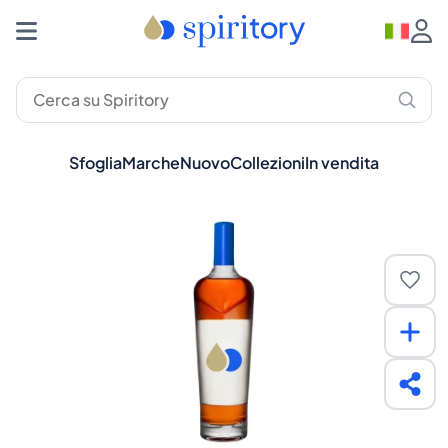
Sfoglia
Marche
Nuovo
Collezioni
In vendita