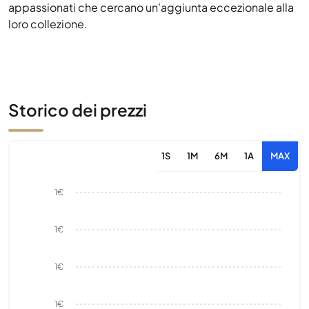
appassionati che cercano un'aggiunta eccezionale alla
loro collezione.
Storico dei prezzi
1S
1M
6M
1A
MAX
1€
1€
1€
1€