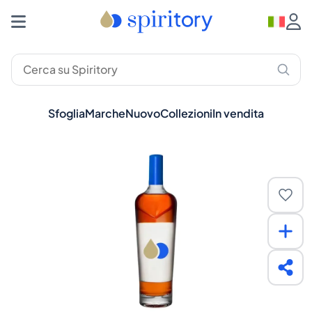
Sfoglia
Marche
Nuovo
Collezioni
In vendita