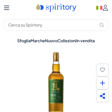
Sfoglia
Marche
Nuovo
Collezioni
In vendita