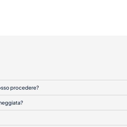
posso procedere?
nneggiata?