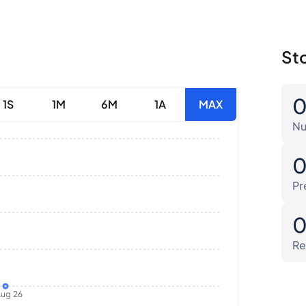
Sto
1S
1M
6M
1A
MAX
Nu
Pr
Re
ug 26