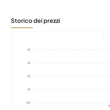
Storico dei prezzi
1€
1€
1€
1€
0€
A