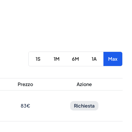
1S
1M
6M
1A
Max
Prezzo
Azione
83€
Richiesta