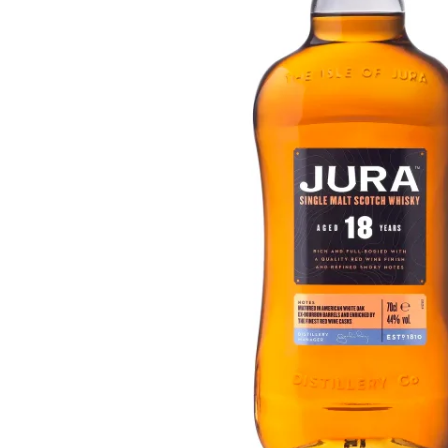
Taiwan
Glendronach
Stati Uniti
Highland Park
Redbreast
Marche
Royal Salute
Ardbeg
Springbank
Dalmore
Glenfiddich
Bourbon e Americano
Hibiki
Blanton's
Johnnie Walker
Booker's
Laphroaig
Eagle Rare
Macallan
Jack Daniel's
Midleton
Jim Beam
Springbank
Maker's Mark
Yamazaki
Michter's
Pappy Van Winkle
Migliori Offerte
Weller
Offerte Hot
Woodford Reserve
Sotto 50€
50-100€
Distillati e Rum