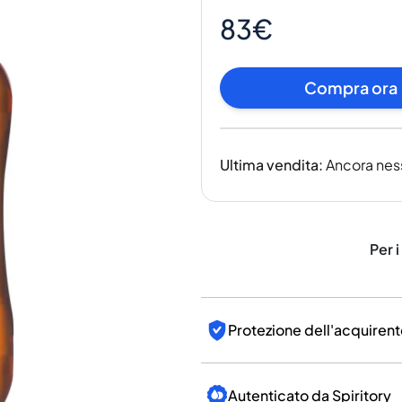
India
83€
Taiwan
Cina
Corea
Compra ora
America e Caraibi
Stati Uniti
Canada
Ultima vendita
:
Ancora nes
Messico
Giamaica
Guyana
Barbados
Per i
Protezione dell'acquirent
Autenticato da Spiritory