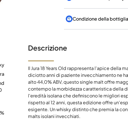
Condizione della bottigli
Descrizione
ky
Il Jura 18 Years Old rappresenta l'apice della mat
ra
diciotto anni di paziente invecchiamento ne han
alto 44,0% ABV, questo single malt offre magg
nd
contempo la morbidezza caratteristica della dist
0
l'eredità isolana che definiscono le migliori es
rispetto al 12 anni, questa edizione offre un'esp
esigente. Un whisky distinto che premia la cont
0%
malts isolani invecchiati.