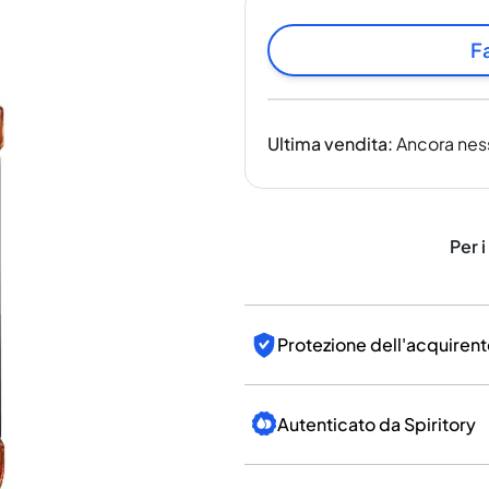
India
Taiwan
Fa
Cina
Corea
America e Caraibi
Ultima vendita
:
Ancora nes
Stati Uniti
Canada
Messico
Giamaica
Per i
Guyana
Barbados
Protezione dell'acquirent
Autenticato da Spiritory