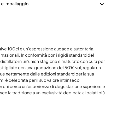
a e imballaggio
usive 100cl è un'espressione audace e autoritaria,
nazionali. In conformità con i rigidi standard del
istillato in un'unica stagione e maturato con cura per
ttigliato con una gradazione del 50% vol, regala un
ue nettamente dalle edizioni standard per la sua
l è celebrata per il suo valore intrinseco,
 chi cerca un'esperienza di degustazione superiore e
e la tradizione a un'esclusività dedicata ai palati più