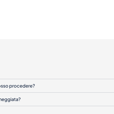
posso procedere?
nneggiata?