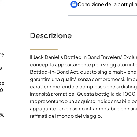
Condizione della bottigli
Descrizione
ky
Il Jack Daniel's Bottled In Bond Travelers' Excl
concepita appositamente per i viaggiatori inter
's
Bottled-in-Bond Act, questo single malt viene d
garantire una qualità senza compromessi. Imbo
ee
carattere profondo e complesso che si disting
00
intensità aromatica. Questa bottiglia da 1000 m
rappresentando un acquisto indispensabile per
appagante. Un classico intramontabile che unisc
0%
raffinati del mondo del viaggio.