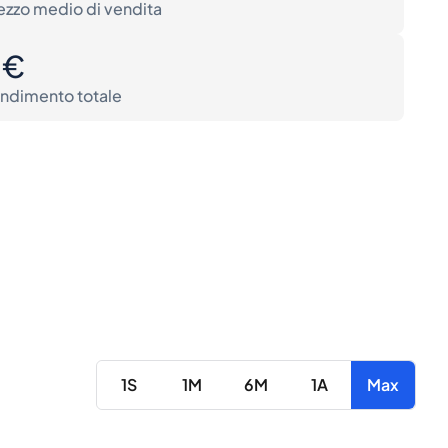
ezzo medio di vendita
0€
ndimento totale
1S
1M
6M
1A
Max