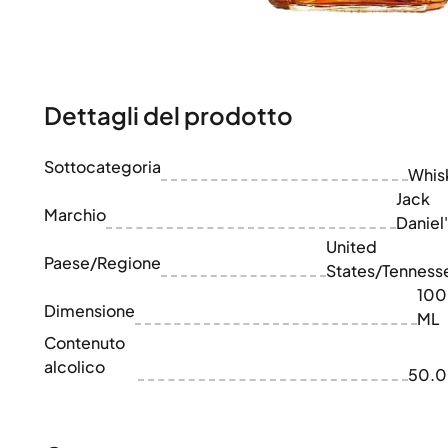
100-200€
Clase Azul
200-500€
Diplomatico
Prossime Uscite
Don Julio
Gin Mare
Collezioni
Mangabeiras
Dettagli del prodotto
Preferiti dai Clienti
Hennessy
Raro e da Collezione
Martell
Edizioni Limitate
Sottocategoria
Monkey 47
Whis
Distilleria Chiusa
Remy Martin
Jack
Whisky Affumicato
Marchio
Ron Zacapa
Daniel
Whisky Dolce
United
Paese/Regione
States/Tenness
10
Dimensione
ML
Contenuto
alcolico
50.