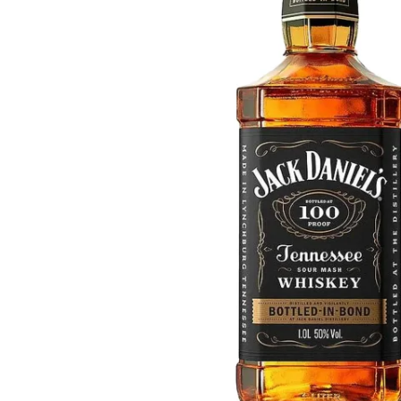
Taiwan
Glendronach
Stati Uniti
Highland Park
Redbreast
Marche
Royal Salute
Ardbeg
Springbank
Dalmore
Glenfiddich
Bourbon e Americano
Hibiki
Blanton's
Johnnie Walker
Booker's
Laphroaig
Eagle Rare
Macallan
Jack Daniel's
Midleton
Jim Beam
Springbank
Maker's Mark
Yamazaki
Michter's
Pappy Van Winkle
Migliori Offerte
Weller
Offerte Hot
Woodford Reserve
Sotto 50€
50-100€
Distillati e Rum