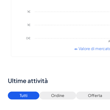
1€
1€
0€
A
Valore di mercat
Ultime attività
Tutti
Ordine
Offerta