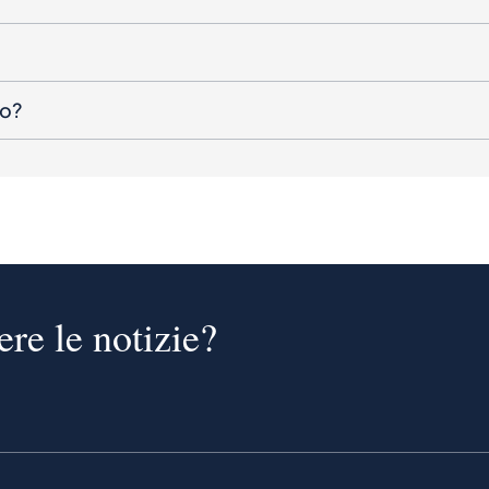
to?
ere le notizie?