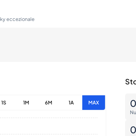
sky eccezionale
Sto
1S
1M
6M
1A
MAX
Nu