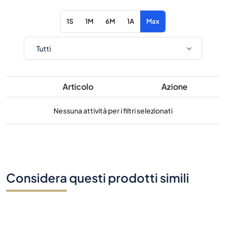
1S
1M
6M
1A
Max
Articolo
Azione
Nessuna attività per i filtri selezionati
Considera questi prodotti simili