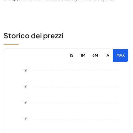
Storico dei prezzi
1S
1M
6M
1A
MAX
1€
1€
1€
1€