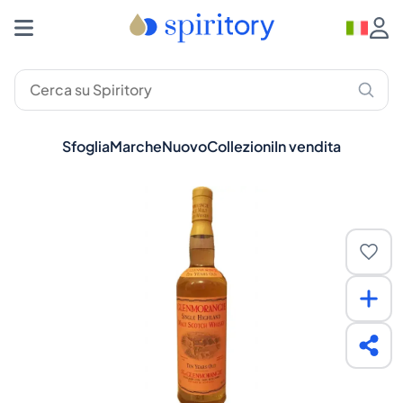
Sfoglia
Marche
Nuovo
Collezioni
In vendita