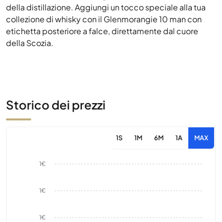
della distillazione. Aggiungi un tocco speciale alla tua
collezione di whisky con il Glenmorangie 10 man con
etichetta posteriore a falce, direttamente dal cuore
della Scozia.
Storico dei prezzi
1S
1M
6M
1A
MAX
1€
1€
1€