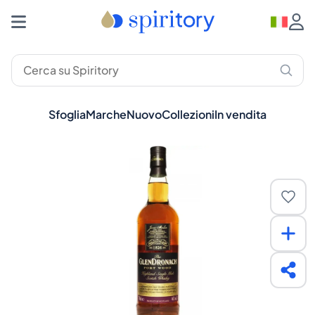
Sfoglia
Marche
Nuovo
Collezioni
In vendita