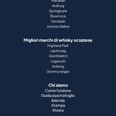
Macallan
Ardbeg
Springbank
Bowmore
Yamazaki
Johnnie Walker
Migliori marchi di whisky scozzese
Highland Park
Laphroaig
Glenfiddich
Lagavulin
Ardbeg
Glenmorangie
Chi siamo
Come funziona
Guida al portafoglio
Azienda
Stampa
Rivista