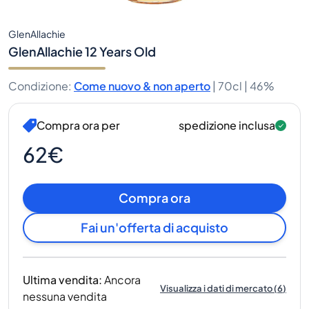
GlenAllachie
GlenAllachie 12 Years Old
Condizione
:
Come nuovo & non aperto
|
70cl |
46%
Compra ora per
spedizione inclusa
62€
Compra ora
Fai un'offerta di acquisto
Ultima vendita
:
Ancora
Visualizza i dati di mercato
(
6
)
nessuna vendita