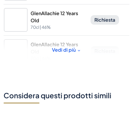
GlenAllachie 12 Years
Richiesta
Old
70cl |
46%
GlenAllachie 12 Years
Vedi di più
Richiesta
Old
70cl |
46%
Considera questi prodotti simili