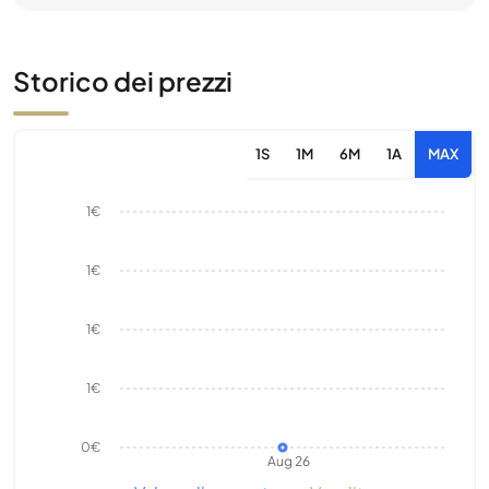
Storico dei prezzi
1S
1M
6M
1A
MAX
1€
1€
1€
1€
0€
Aug 26