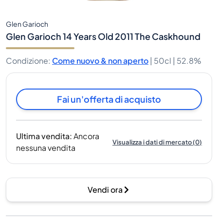
Glen Garioch
Glen Garioch 14 Years Old 2011 The Caskhound
Condizione
:
Come nuovo & non aperto
|
50cl |
52.8%
Fai un'offerta di acquisto
Ultima vendita
:
Ancora
Visualizza i dati di mercato
(
0
)
nessuna vendita
Vendi ora