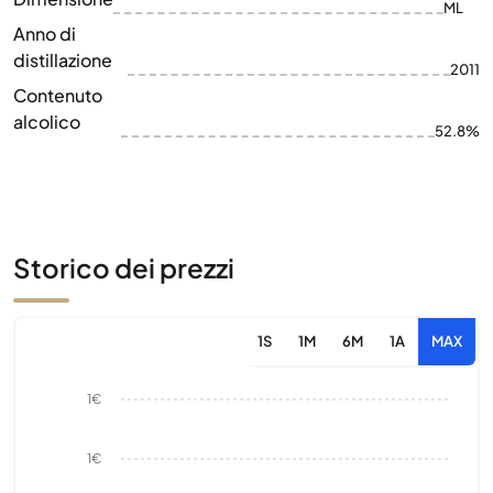
ML
Anno di
distillazione
2011
Contenuto
alcolico
52.8%
Storico dei prezzi
1S
1M
6M
1A
MAX
1€
1€