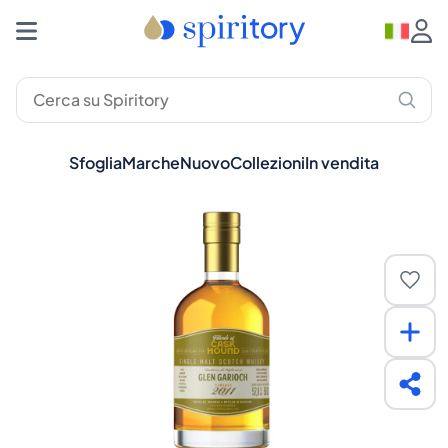
Sfoglia
Marche
Nuovo
Collezioni
In vendita