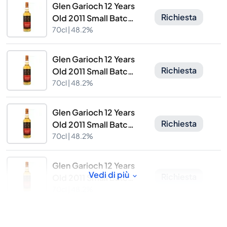
Glen Garioch 12 Years
Richiesta
Old 2011 Small Batch
Edition 14 Signatory
70cl |
48.2%
Vintage
Glen Garioch 12 Years
Richiesta
Old 2011 Small Batch
Edition 14 Signatory
70cl |
48.2%
Vintage
Glen Garioch 12 Years
Richiesta
Old 2011 Small Batch
Edition 14 Signatory
70cl |
48.2%
Vintage
Glen Garioch 12 Years
Vedi di più
Richiesta
Old 2011 Small Batch
Edition 14 Signatory
70cl |
48.2%
Vintage