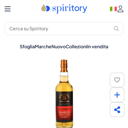
Sfoglia
Marche
Nuovo
Collezioni
In vendita