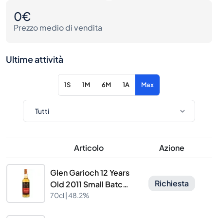
0€
Prezzo medio di vendita
Ultime attività
1S
1M
6M
1A
Max
Articolo
Azione
Glen Garioch 12 Years
Richiesta
Old 2011 Small Batch
Edition 14 Signatory
70cl |
48.2%
Vintage