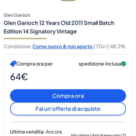
Glen Garioch
Glen Garioch 12 Years Old 2011 Small Batch
Edition 14 Signatory Vintage
Condizione
:
Come nuovo & non aperto
|
70cl |
48.2%
Compra ora per
spedizione inclusa
64€
Compra ora
Fai un'offerta di acquisto
Ultima vendita
:
Ancora
Visualizza i dati di mercato
(
7
)