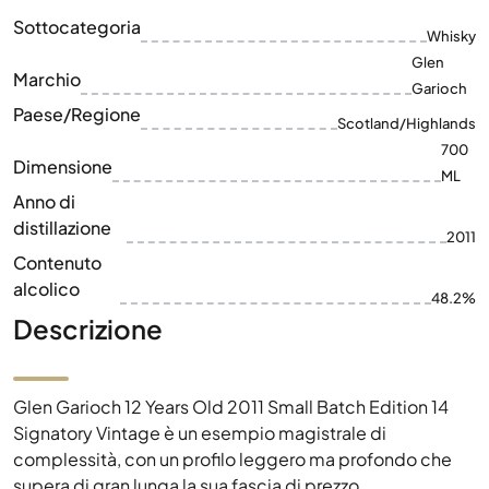
Sottocategoria
Whisky
Glen
Marchio
Garioch
Paese/Regione
Scotland/Highlands
700
Dimensione
ML
Anno di
distillazione
2011
Contenuto
alcolico
48.2%
Descrizione
Glen Garioch 12 Years Old 2011 Small Batch Edition 14
Signatory Vintage è un esempio magistrale di
complessità, con un profilo leggero ma profondo che
supera di gran lunga la sua fascia di prezzo.