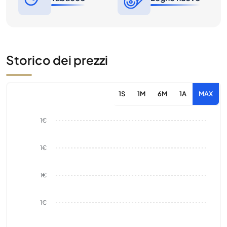
Storico dei prezzi
1S
1M
6M
1A
MAX
1€
1€
1€
1€