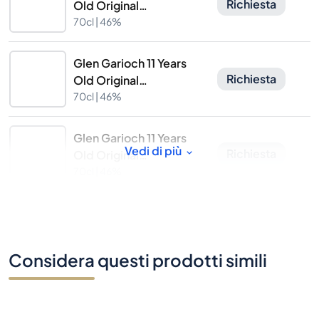
Richiesta
Old Original
Collection
70cl |
46%
Cadenhead's
Glen Garioch 11 Years
Richiesta
Old Original
Collection
70cl |
46%
Cadenhead's
Glen Garioch 11 Years
Vedi di più
Richiesta
Old Original
Collection
70cl |
46%
Cadenhead's
Considera questi prodotti simili