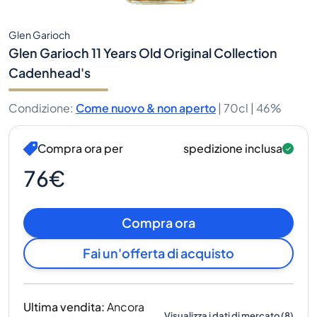
Glen Garioch
Glen Garioch 11 Years Old Original Collection
Cadenhead's
Condizione
:
Come nuovo & non aperto
|
70cl |
46%
Compra ora per
spedizione inclusa
76€
Compra ora
Fai un'offerta di acquisto
Ultima vendita
:
Ancora
Visualizza i dati di mercato
(
8
)