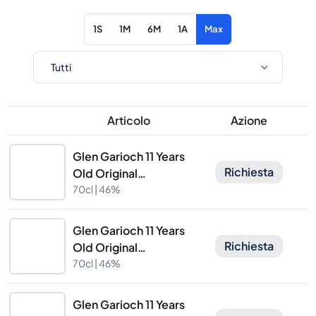
1S
1M
6M
1A
Max
Articolo
Azione
Glen Garioch 11 Years
Richiesta
Old Original
Collection
70cl |
46%
Cadenhead's
Glen Garioch 11 Years
Richiesta
Old Original
Collection
70cl |
46%
Cadenhead's
Glen Garioch 11 Years