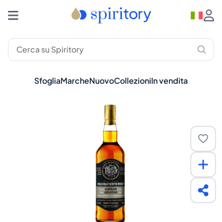
Sfoglia
Marche
Nuovo
Collezioni
In vendita