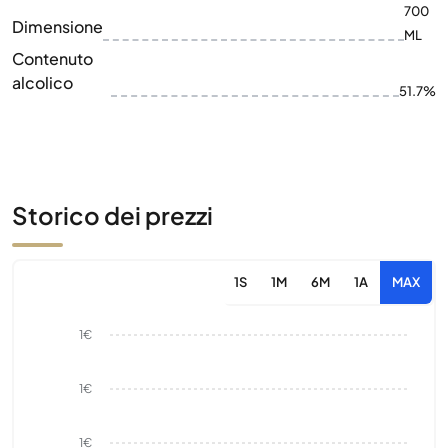
700
Dimensione
ML
Contenuto
alcolico
51.7%
Storico dei prezzi
1S
1M
6M
1A
MAX
1€
1€
1€