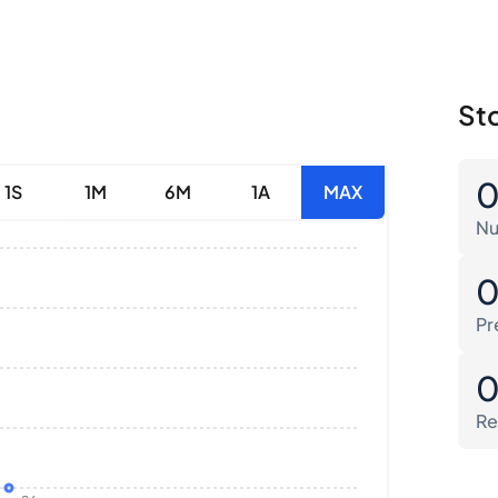
Sto
1S
1M
6M
1A
MAX
Nu
Pr
Re