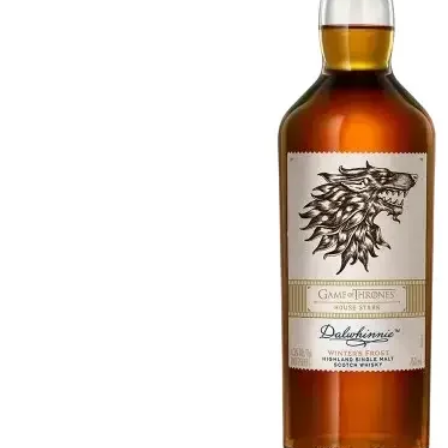
Taiwan
Glendronach
Stati Uniti
Highland Park
Redbreast
Marche
Royal Salute
Ardbeg
Springbank
Dalmore
Glenfiddich
Bourbon e Americano
Hibiki
Blanton's
Johnnie Walker
Booker's
Laphroaig
Eagle Rare
Macallan
Jack Daniel's
Midleton
Jim Beam
Springbank
Maker's Mark
Yamazaki
Michter's
Pappy Van Winkle
Migliori Offerte
Weller
Offerte Hot
Woodford Reserve
Sotto 50€
50-100€
Distillati e Rum