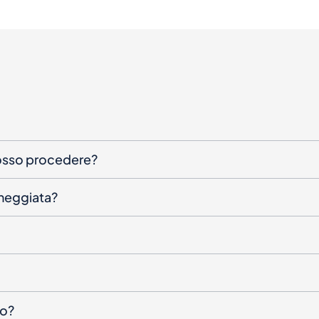
posso procedere?
nneggiata?
to?