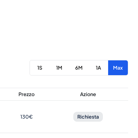
1S
1M
6M
1A
Max
Prezzo
Azione
130€
Richiesta