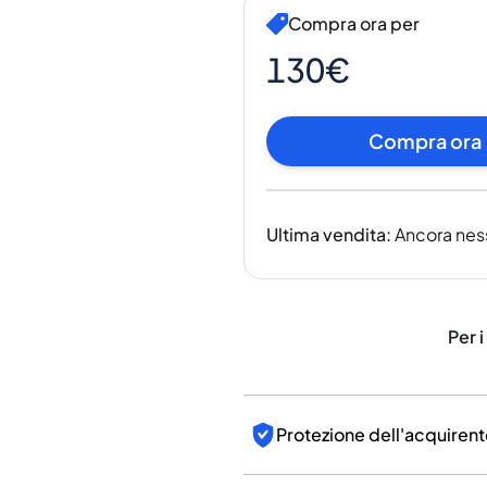
India
Compra ora per
Taiwan
Cina
130€
Corea
America e Caraibi
Compra ora
Stati Uniti
Canada
Messico
Giamaica
Ultima vendita
:
Ancora nes
Guyana
Barbados
Per i
Protezione dell'acquirent