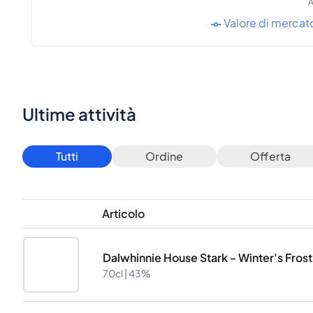
A
Valore di mercat
Ultime attività
Tutti
Ordine
Offerta
Articolo
Dalwhinnie House Stark - Winter's Fros
70cl |
43%