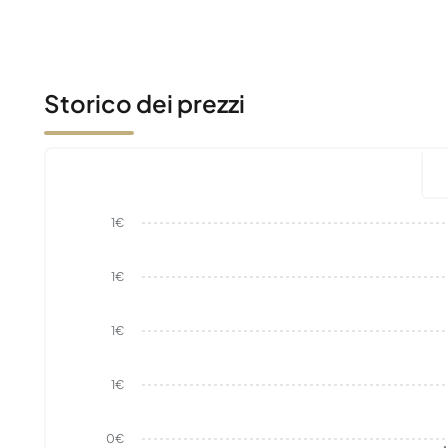
Storico dei prezzi
1€
1€
1€
1€
0€