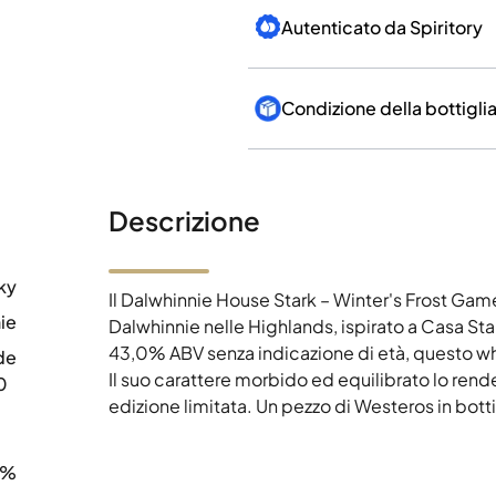
Autenticato da Spiritory
Condizione della bottigli
Descrizione
ky
Il Dalwhinnie House Stark – Winter's Frost Game 
ie
Dalwhinnie nelle Highlands, ispirato a Casa Sta
43,0% ABV senza indicazione di età, questo whi
de
Il suo carattere morbido ed equilibrato lo rende
0
edizione limitata. Un pezzo di Westeros in bott
0%