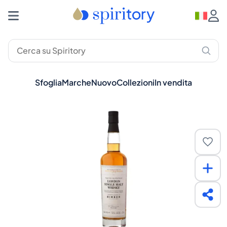
Sfoglia
Marche
Nuovo
Collezioni
In vendita