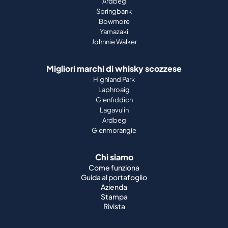
Ardbeg
Springbank
Bowmore
Yamazaki
Johnnie Walker
Migliori marchi di whisky scozzese
Highland Park
Laphroaig
Glenfiddich
Lagavulin
Ardbeg
Glenmorangie
Chi siamo
Come funziona
Guida al portafoglio
Azienda
Stampa
Rivista