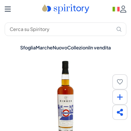
Sfoglia
Marche
Nuovo
Collezioni
In vendita