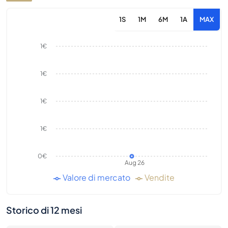
1S
1M
6M
1A
MAX
1€
1€
1€
1€
0€
Aug 26
Valore di mercato
Vendite
Storico di 12 mesi