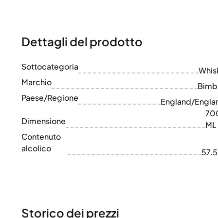
100-200€
Clase Azul
200-500€
Diplomatico
Prossime Uscite
Don Julio
Gin Mare
Dettagli del prodotto
Collezioni
Mangabeiras
Preferiti dai Clienti
Hennessy
Sottocategoria
Raro e da Collezione
Whis
Martell
Edizioni Limitate
Marchio
Monkey 47
Bimb
Distilleria Chiusa
Remy Martin
Paese/Regione
England/Engla
Whisky Affumicato
Ron Zacapa
70
Whisky Dolce
Dimensione
ML
Contenuto
alcolico
57.
Storico dei prezzi