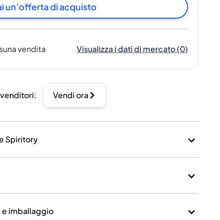
i un'offerta di acquisto
suna vendita
Visualizza i dati di mercato
(
0
)
 venditori
:
Vendi ora
e Spiritory
a e imballaggio