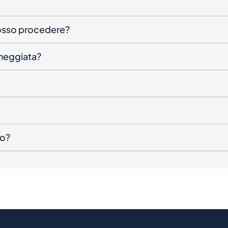
posso procedere?
nneggiata?
to?