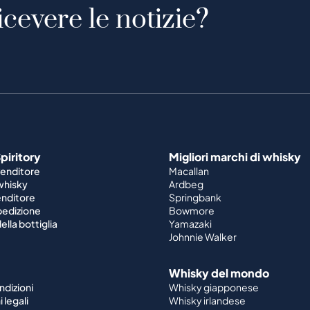
icevere le notizie?
piritory
Migliori marchi di whisky
venditore
Macallan
 whisky
Ardbeg
enditore
Springbank
spedizione
Bowmore
ella bottiglia
Yamazaki
Johnnie Walker
Whisky del mondo
ndizioni
Whisky giapponese
 legali
Whisky irlandese