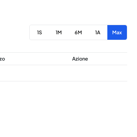
1S
1M
6M
1A
Max
zo
Azione