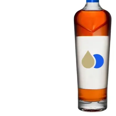
Taiwan
Glendronach
Stati Uniti
Highland Park
Redbreast
Marche
Royal Salute
Ardbeg
Springbank
Dalmore
Glenfiddich
Bourbon e Americano
Hibiki
Blanton's
Johnnie Walker
Booker's
Laphroaig
Eagle Rare
Macallan
Jack Daniel's
Midleton
Jim Beam
Springbank
Maker's Mark
Yamazaki
Michter's
Pappy Van Winkle
Migliori Offerte
Weller
Offerte Hot
Woodford Reserve
Sotto 50€
50-100€
Distillati e Rum