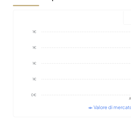
1€
1€
1€
1€
0€
A
Valore di mercat