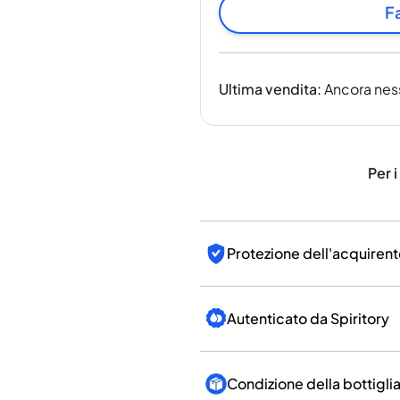
India
Fa
Taiwan
Cina
Corea
Ultima vendita
:
Ancora nes
America e Caraibi
Stati Uniti
Canada
Messico
Per i
Giamaica
Guyana
Barbados
Protezione dell'acquirent
Autenticato da Spiritory
Condizione della bottigli