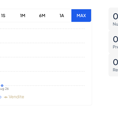
1S
1M
6M
1A
MAX
Nu
Pr
Re
ug 26
o
Vendite