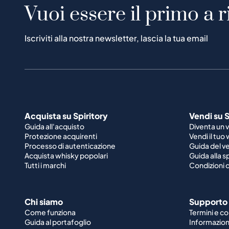
Vuoi essere il primo a r
Iscriviti alla nostra newsletter, lascia la tua email
Acquista su Spiritory
Vendi su S
Guida all'acquisto
Diventa un 
Protezione acquirenti
Vendi il tuo
Processo di autenticazione
Guida del v
Acquista whisky popolari
Guida alla 
Tutti i marchi
Condizioni d
Chi siamo
Supporto
Come funziona
Termini e co
Guida al portafoglio
Informazioni